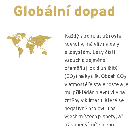
Globální dopad
Každý strom, ať už roste
kdekoliv, má vliv na celý
ekosystém. Lesy čistí
vzduch a zejména
přeměňují oxid uhličitý
(CO
) na kyslík. Obsah CO
2
2
v atmosféře stále roste a je
mu přikládán hlavní vliv na
změny v klimatu, které se
negativně projevují na
všech místech planety, ať
už v menší míře, nebo i